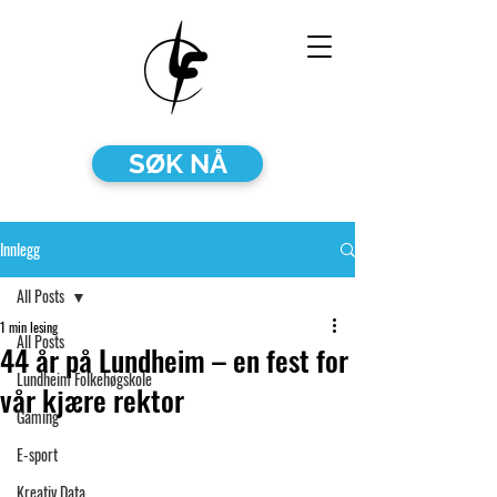
SØK NÅ
Innlegg
All Posts
1 min lesing
All Posts
44 år på Lundheim – en fest for
Lundheim Folkehøgskole
vår kjære rektor
Gaming
E-sport
Kreativ Data