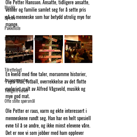
Ole Petter Hansson. Ansatte, tidligere ansatte, 
Musikk
venner og familie samlet seg for å sette pris 
på et menneske som har betydd utrolig mye for 
Ny elev
mange.
Pakkeliste
Fotball-Premiere League
Allround Aktiv
Turer
Tilrettelagt
En kveld med fine taler, morsomme historier, 
Arrangementer
Pepsi Max, fotball, overrekkelse av det flotte 
maleriet malt av Alfred Vågsvold, musikk og 
Tidligere elever
mye god mat. 
Ofte stilte spørsmål
Ole Petter er raus, varm og ekte interessert i 
menneskene rundt seg. Han har en helt spesiell 
evne til å se andre, og ikke minst elevene våre. 
Det er noe vi som jobber med ham opplever 