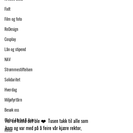
FixIt
Film og foto
ReDesign
Cosplay
Lån og stipend
NAV
Strømmestiftelsen
Solidaritet
Hverdag
Miljøfyrtårn
Besøk oss
Global Afrika & Asia
For en kveld det ble ❤️  Tusen takk til alle som 
kom og var med på å feire vår kjære rektor, 
Reise