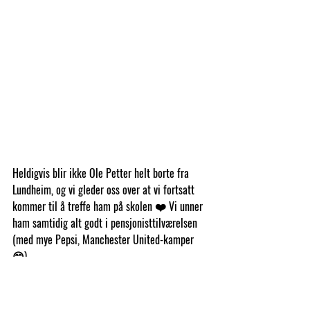
Heldigvis blir ikke Ole Petter helt borte fra 
Lundheim, og vi gleder oss over at vi fortsatt 
kommer til å treffe ham på skolen ❤️ Vi unner 
ham samtidig alt godt i pensjonisttilværelsen 
(med mye Pepsi, Manchester United-kamper
😊). 
Tusen takk Ole Petter❤️