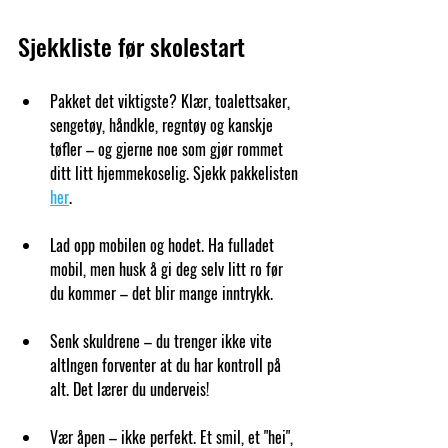
Sjekkliste før skolestart
Pakket det viktigste? 
Klær, toalettsaker, 
sengetøy, håndkle, regntøy og kanskje 
tøfler – og gjerne noe som gjør rommet 
ditt litt hjemmekoselig. Sjekk pakkelisten 
her
.
Lad opp mobilen og hodet. 
Ha fulladet 
mobil, men husk å gi deg selv litt ro før 
du kommer – det blir mange inntrykk.
Senk skuldrene – du trenger ikke vite 
alt
Ingen forventer at du har kontroll på 
alt. Det lærer du underveis!
Vær åpen – ikke perfekt. 
Et smil, et "hei", 