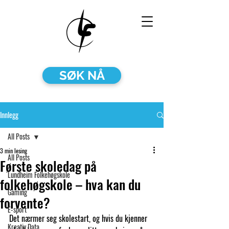
SØK NÅ
Innlegg
All Posts
3 min lesing
All Posts
Første skoledag på
Lundheim Folkehøgskole
folkehøgskole – hva kan du
Gaming
forvente?
E-sport
Det nærmer seg skolestart, og hvis du kjenner 
Kreativ Data