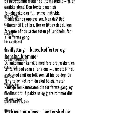
på både sommerfugler og litt mageknip – så er 
du ikke alene! Den første dagen på 
FixIt
folkehøgskole er full av nye inntrykk, 
Film og foto
mennesker og opplevelser. Men du? Det 
ReDesign
kommer til å gå bra. Her er litt av det du kan 
forvente når du setter foten på Lundheim for 
Cosplay
aller første gang:
Lån og stipend
Innflytting – kaos, kofferter og 
NAV
kanskje klemmer
Strømmestiftelsen
Du ankommer kanskje med foreldre, søsken, en 
Solidaritet
tante, en god venn eller alene – uansett blir du 
møtt med smil og folk som vil hjelpe deg. Du 
Hverdag
får vite hvilket rom du skal bo på, møter 
Miljøfyrtårn
kanskje romkameraten din for første gang, og 
får litt tid til å pakke ut og gjøre rommet ditt 
Besøk oss
til 
ditt sted
.
Global Afrika & Asia
Reise
Bli kjent-opplegg – lav terskel og 