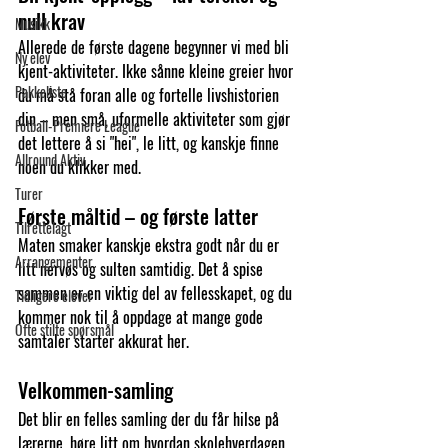
null krav
Musikk
Allerede de første dagene begynner vi med bli 
Ny elev
kjent-aktiviteter. Ikke sånne kleine greier hvor 
Pakkeliste
du må stå foran alle og fortelle livshistorien 
din – men små, uformelle aktiviteter som gjør 
Fotball-Premiere League
det lettere å si "hei", le litt, og kanskje finne 
Allround Aktiv
noen du klikker med.
Turer
Første måltid – og første latter
Tilrettelagt
Maten smaker kanskje ekstra godt når du er 
Arrangementer
litt nervøs og sulten samtidig. Det å spise 
sammen er en viktig del av fellesskapet, og du 
Tidligere elever
kommer nok til å oppdage at mange gode 
Ofte stilte spørsmål
samtaler starter akkurat her.
Velkommen-samling
Det blir en felles samling der du får hilse på 
lærerne, høre litt om hvordan skolehverdagen 