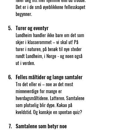
føler deg litt mer hjemme enn du trodde. 
Det er i de små øyeblikkene fellesskapet 
begynner.
Turer og eventyr
Lundheim handler ikke bare om det som 
skjer i klasserommet – vi skal ut! På 
turer i naturen, på besøk til nye steder 
rundt Lundheim, i Norge - og noen også 
ut i verden.
Felles måltider og lange samtaler
Tro det eller ei – noe av det mest 
minneverdige for mange er 
hverdagsmåltidene. Latteren. Samtalene 
som plutselig blir dype. Kakao på 
kveldstid. Og kanskje en spontan quiz?
Samtalene som betyr noe