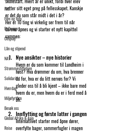
skolestart. Hvert år er unikt, fordi hver elev 
setter sitt eget preg på fellesskapet. Kanskje 
FixIt
er det du som står midt i det i år?
Film og foto
Her er 10 ting vi virkelig ser frem til når 
ReDesign
dørene åpnes og vi starter et nytt kapittel 
sammen:
Cosplay
Lån og stipend
Nye ansikter – nye historier
NAV
Hvem er du som kommer til Lundheim i 
Strømmestiftelsen
høst? Hva drømmer du om, hva brenner 
Solidaritet
du for, hva er du litt nervøs for? Vi 
gleder oss til å bli kjent – ikke bare med 
Hverdag
hvem du er, men hvem du er i ferd med å 
Miljøfyrtårn
bli.
Besøk oss
Innflytting og første latter i gangen
Global Afrika & Asia
Internatlivet starter med åpne dører, 
overfylte bager, sommerfugler i magen 
Reise