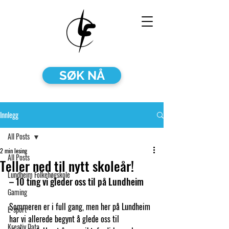
SØK NÅ
Innlegg
All Posts
2 min lesing
All Posts
Teller ned til nytt skoleår!
Lundheim Folkehøgskole
– 10 ting vi gleder oss til på Lundheim
Gaming
Sommeren er i full gang, men her på Lundheim 
E-sport
har vi allerede begynt å glede oss til 
Kreativ Data