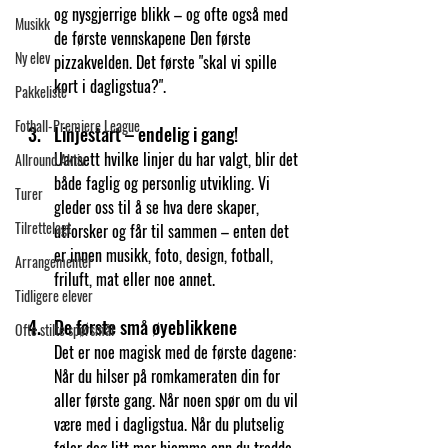
og nysgjerrige blikk – og ofte også med 
Musikk
de første vennskapene Den første 
Ny elev
pizzakvelden. Det første "skal vi spille 
kort i dagligstua?".
Pakkeliste
Fotball-Premiere League
Linjestart – endelig i gang!
Uansett hvilke linjer du har valgt, blir det 
Allround Aktiv
både faglig og personlig utvikling. Vi 
Turer
gleder oss til å se hva dere skaper, 
Tilrettelagt
utforsker og får til sammen – enten det 
er innen musikk, foto, design, fotball, 
Arrangementer
friluft, mat eller noe annet.
Tidligere elever
De første små øyeblikkene
Ofte stilte spørsmål
Det er noe magisk med de første dagene: 
Når du hilser på romkameraten din for 
aller første gang. Når noen spør om du vil 
være med i dagligstua. Når du plutselig 