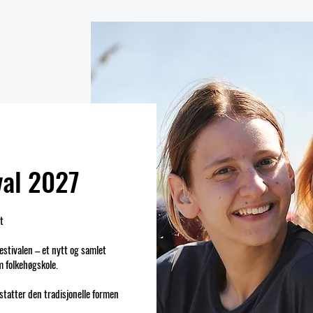
val 2027
t
estivalen – et nytt og samlet
m folkehøgskole.
rstatter den tradisjonelle formen