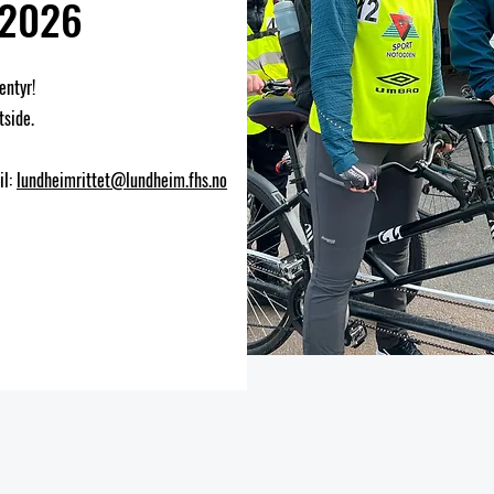
 2026
entyr!
tside.
il:
lundheimrittet@lundheim.fhs.no