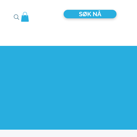
SØK NÅ
T