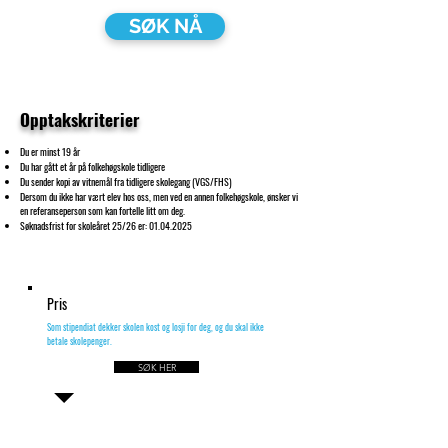
SØK NÅ
Opptakskriterier
Du er minst 19 år
Du har gått et år på folkehøgskole tidligere
Du sender kopi av vitnemål fra tidligere skolegang (VGS/FHS)
Dersom du ikke har vært elev hos oss, men ved en annen folkehøgskole, ønsker vi
en referanseperson som kan fortelle litt om deg.
Søknadsfrist for skoleåret 25/26 er:
01.04.2025
Pris
Som stipendiat dekker skolen kost og losji for deg, og du skal ikke
betale skolepenger.
SØK HER