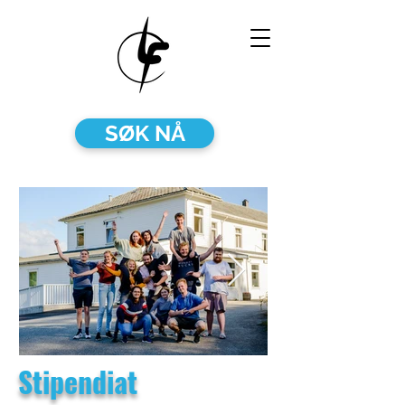
SØK NÅ
Stipendiat