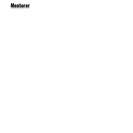
Mentorer
Lena Thunheim
Kristian Holte
Eivind Eikli Hjort
Nina Cecilie Karlsen