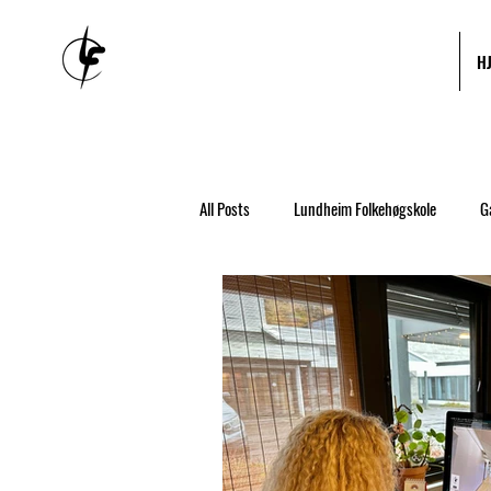
H
All Posts
Lundheim Folkehøgskole
G
Lån og stipend
NAV
Strømme
Reise
Musikk
Ny elev
Arrangementer
Tidligere elever