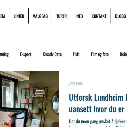
JEM
LINJER
VALGFAG
TURER
INFO
KONTAKT
BLOGG
aming
E-sport
Kreativ Data
FixIt
Film og foto
ReD
stiftelsen
Solidaritet
Hverdag
Miljøfyrtårn
Besøk oss
3 min lesing
Utforsk Lundheim 
Pakkeliste
Fotball-Premiere League
Allround Aktiv
Turer
uansett hvor du er 
Har du noen gang ønsket å sjekke 
Ofte stilte spørsmål