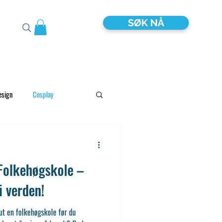
SØK NÅ
esign
Cosplay
Global Afrika & Asia
Folkehøgskole –
Tilrettelagt
i verden!
ut en folkehøgskole før du