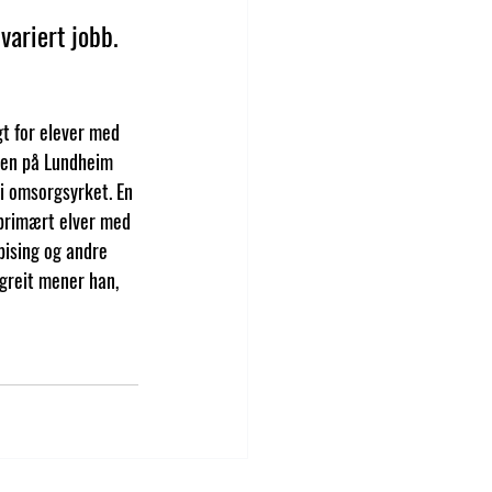
variert jobb.
gt for elever med 
bben på Lundheim 
i omsorgsyrket. En 
 primært elver med 
pising og andre 
 greit mener han, 