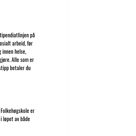
tipendiatlinjen på 
ialt arbeid, før 
 innen helse, 
jøre. Alle som er 
stipp betaler du 
 Folkehøgskole er 
 i løpet av både 