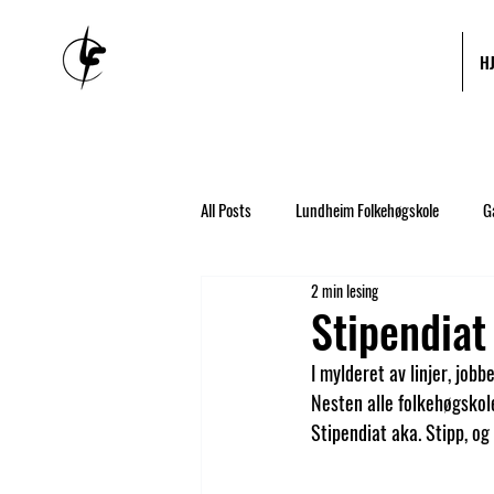
H
All Posts
Lundheim Folkehøgskole
G
2 min lesing
Lån og stipend
NAV
Strømme
Stipendia
I mylderet av linjer, jobb
Reise
Musikk
Ny elev
Nesten alle folkehøgskol
Stipendiat aka. Stipp, og
Arrangementer
Tidligere elever