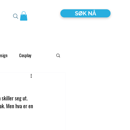
SØK NÅ
esign
Cosplay
Global Afrika & Asia
skiller seg ut. 
Tilrettelagt
ak. Men hva er en 