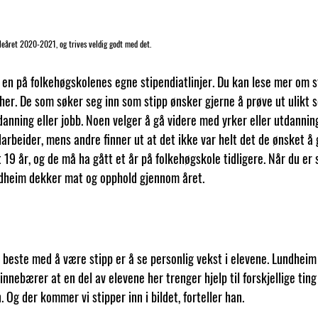
leåret 2020-2021, og trives veldig godt med det.
r en på folkehøgskolenes egne stipendiatlinjer. Du kan lese mer om s
r. De som søker seg inn som stipp ønsker gjerne å prøve ut ulikt sos
anning eller jobb. Noen velger å gå videre med yrker eller utdanning
larbeider, mens andre finner ut at det ikke var helt det de ønsket å g
 19 år, og de må ha gått et år på folkehøgskole tidligere. Når du er 
ndheim dekker mat og opphold gjennom året. 
 beste med å være stipp er å se personlig vekst i elevene. Lundheim
 innebærer at en del av elevene her trenger hjelp til forskjellige ting
 Og der kommer vi stipper inn i bildet, forteller han.