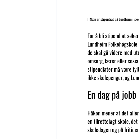
Håkon er stipendiat på Lundheim i sko
For å bli stipendiat søke
Lundheim Folkehøgskole he
de skal gå videre med utd
omsorg, lærer eller sosia
stipendiater må være fylt
ikke skolepenger, og Lu
En dag på jobb
Håkon mener at det aller
en tilrettelagt skole, det
skoledagen og på fritiden.