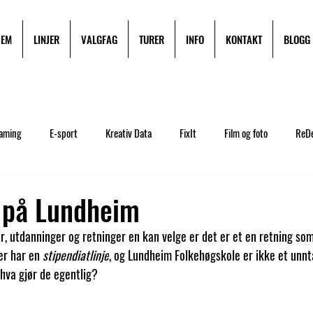
JEM
LINJER
VALGFAG
TURER
INFO
KONTAKT
BLOGG
aming
E-sport
Kreativ Data
FixIt
Film og foto
ReD
stiftelsen
Solidaritet
Hverdag
Miljøfyrtårn
Besøk oss
t på Lundheim
er, utdanninger og retninger en kan velge er det er et en retning som 
Pakkeliste
Fotball-Premiere League
Allround Aktiv
Turer
er har en 
stipendiatlinje
, og Lundheim Folkehøgskole er ikke et unnt
 hva gjør de egentlig?
Ofte stilte spørsmål